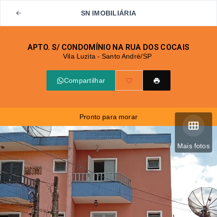
SN IMOBILIÁRIA
APTO. S/ CONDOMÍNIO NA RUA DOS COCAIS
Vila Luzita - Santo André/SP
Compartilhar
Pronto para morar
Mais fotos