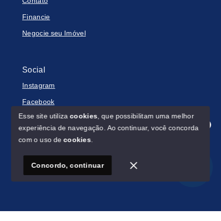
Contato
Financie
Negocie seu Imóvel
Social
Instagram
Facebook
Esse site utiliza
cookies
, que possibilitam uma melhor
experiência de navegação.
Ao continuar, você concorda
Olá! Estamos disponíveis para te ajudar.
com o uso de
cookies
.
© Copyright 2026 - SN IMOBILIÁRIA - Todos os direitos
reservados
Concordo, continuar
SITE PARA IMOBILIARIA