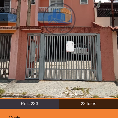
Ref.:
233
23
fotos
Venda