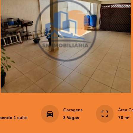
Garagens
Área C
 sendo 1 suíte
3 Vagas
76 m²