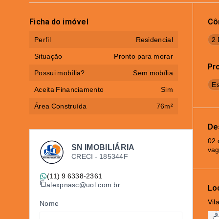
Ficha do imóvel
Cô
Perfil
Residencial
2 
Situação
Pronto para morar
Pr
Possui mobília?
Sem mobília
Es
Aceita Financiamento
Sim
Área Construída
76m²
De
02 
SN IMOBILIÁRIA
vag
CRECI -
185344F
(11) 9 6338-2361
alexpnasc@uol.com.br
Lo
Vil
Nome