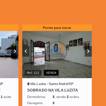
Pronto para morar
Ref.:
212
VENDA
SP
Vila Luzita - Santo André/SP
I
SOBRADO NA VILA LUZITA
o
1
suíte
Dormitórios
3
, sendo
2
suítes
Garagens
3