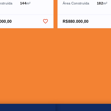
nstruída
144
m²
Área Construída
182
m²
000,00
R$880.000,00