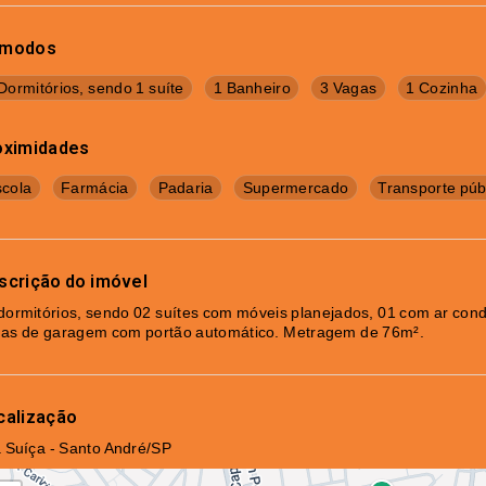
modos
Dormitórios, sendo 1 suíte
1 Banheiro
3 Vagas
1 Cozinha
oximidades
cola
Farmácia
Padaria
Supermercado
Transporte púb
scrição do imóvel
dormitórios, sendo 02 suítes com móveis planejados, 01 com ar condi
as de garagem com portão automático. Metragem de 76m².
calização
a Suíça - Santo André/SP