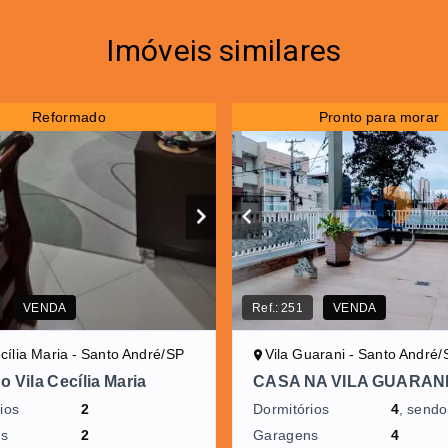
Imóveis similares
Reformado
Pronto para morar
VENDA
Ref.:
251
VENDA
ecília Maria - Santo André/SP
Vila Guarani - Santo André/
 Vila Cecília Maria
CASA NA VILA GUARAN
ios
2
Dormitórios
4
, send
ns
2
Garagens
4