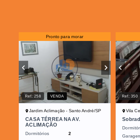
Pronto para morar
Ref.:
258
VENDA
Ref.:
350
Jardim Aclimação - Santo André/SP
Vila C
CASA TÉRREA NA AV.
Sobrado
ACLIMAÇÃO
Dormitór
Dormitórios
2
Garage