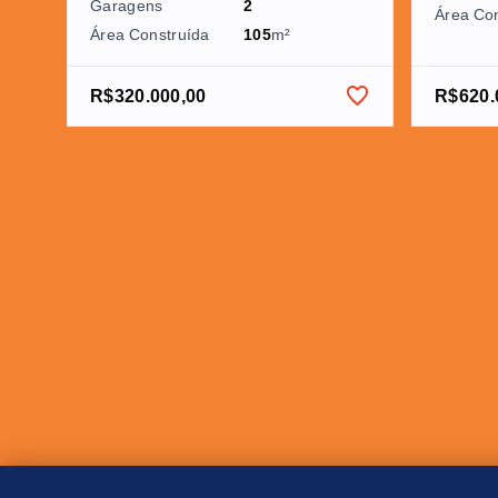
Garagens
2
Área Co
Área Construída
105
m²
R$320.000,00
R$620.